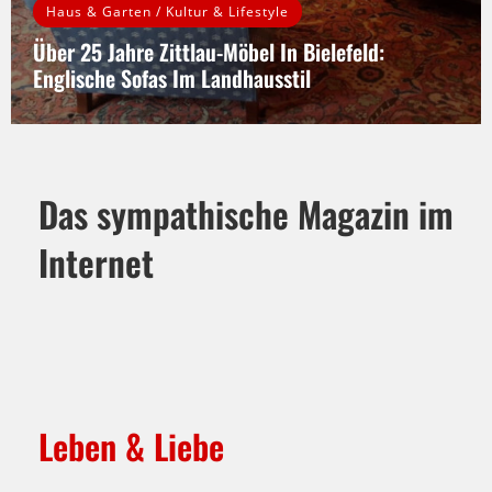
Kultur & Lifestyle
ld:
13. Messe Am Labyrinth In Hille
d hochwertig
Zum 13. Mal laden Sylvia und Martin Bollmeier zur Mess
k Zittlau beim
Grundstück in Hille ein. Was einst als kleine…
WEITERLESEN
Das sympathische Magazin im
Internet
Leben & Liebe