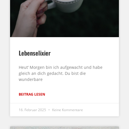
Lebenselixier
Heut‘ Morgen bin ich aufgewacht und habe
gleich an dich gedacht. Du bist die
wunderbare
BEITRAG LESEN
16. Februar 2025
Keine Kommentare