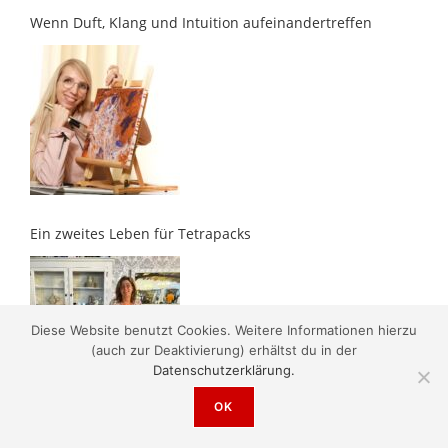
Ein zweites Leben für Tetrapacks
Diese Website benutzt Cookies. Weitere Informationen hierzu
(auch zur Deaktivierung) erhältst du in der
Datenschutzerklärung.
Es gibt Wege, die nicht geradeaus führen
OK