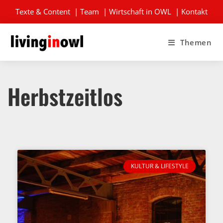
Texte & Content
|
Team
|
Wirtschaft in OWL
|
Kontakt
Themen
Herbstzeitlos
KULTUR & LIFESTYLE