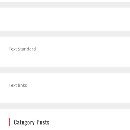
Text Standard
Text links
Category Posts
Hund trinkt viel: Wann mehr Durst ein Warnsignal sein