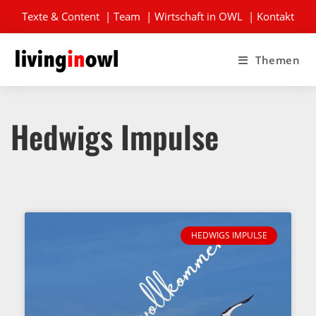
Texte & Content
|
Team
|
Wirtschaft in OWL
|
Kontakt
Themen
Hedwigs Impulse
HEDWIGS IMPULSE