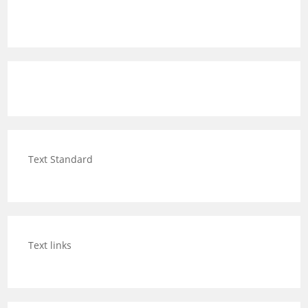
Text Standard
Text links
Category Posts