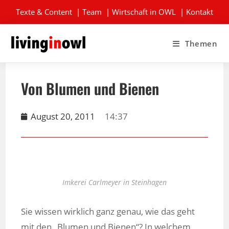
Texte & Content
|
Team
|
Wirtschaft in OWL
|
Kontakt
Themen
Von Blumen und Bienen
August 20, 2011
14:37
Imkerei Carlmeyer in Steinhagen
Sie wissen wirklich ganz genau, wie das geht
mit den „Blumen und Bienen“? In welchem