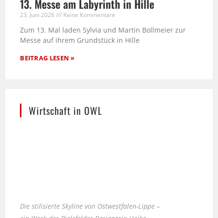
13. Messe am Labyrinth in Hille
23. Juni 2026
Keine Kommentare
Zum 13. Mal laden Sylvia und Martin Bollmeier zur
Messe auf ihrem Grundstück in Hille
BEITRAG LESEN »
Wirtschaft in OWL
Die stilisierte Skyline von Ostwestfalen-Lippe –
ein Werk der Bielefelder Designerin Heike
Kobusch.