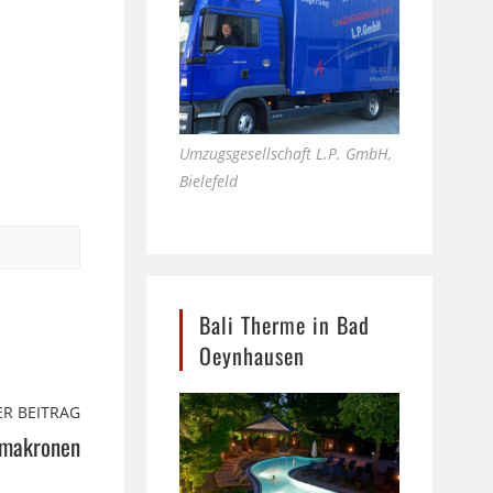
Umzugsgesellschaft L.P. GmbH,
Bielefeld
Bali Therme in Bad
Oeynhausen
R BEITRAG
makronen