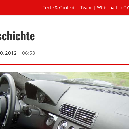
Texte & Content
|
Team
|
Wirtschaft in O
schichte
0, 2012
06:53