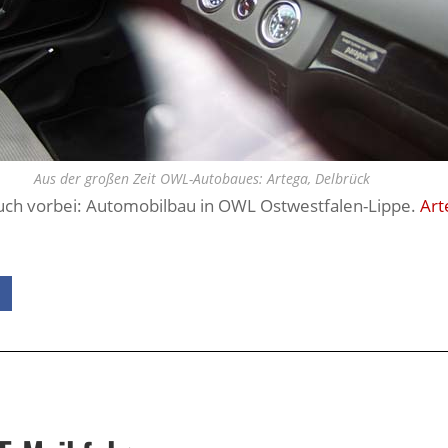
Aus der großen Zeit OWL-Autobaues: Artega, Delbrück
 auch vorbei: Automobilbau in OWL Ostwestfalen-Lippe.
Art