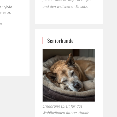
und den weltweiten Einsatz.
 Sylvia
eier zur
le
Seniorhunde
Ernährung spielt für das
Wohlbefinden älterer Hunde