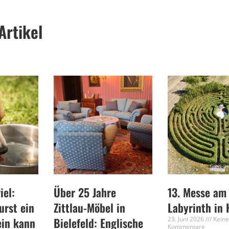
Artikel
iel:
Über 25 Jahre
13. Messe am
rst ein
Zittlau-Möbel in
Labyrinth in 
ein kann
Bielefeld: Englische
23. Juni 2026
Kein
Kommentare