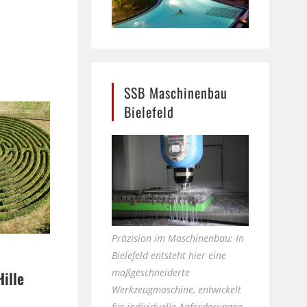
SSB Maschinenbau
Bielefeld
Präzision im Maschinenbau: In
Bielefeld entsteht hier eine
maßgeschneiderte
Hille
Werkzeugmaschine, entwickelt
e
für individuelle Anforderungen