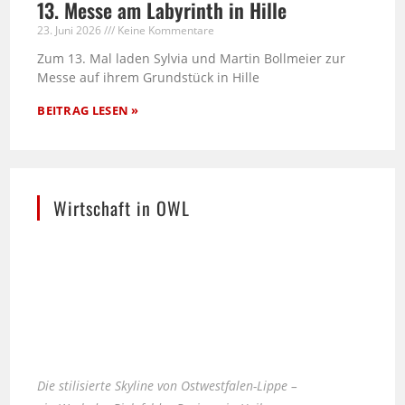
13. Messe am Labyrinth in Hille
23. Juni 2026
Keine Kommentare
Zum 13. Mal laden Sylvia und Martin Bollmeier zur
Messe auf ihrem Grundstück in Hille
BEITRAG LESEN »
Wirtschaft in OWL
Die stilisierte Skyline von Ostwestfalen-Lippe –
ein Werk der Bielefelder Designerin Heike
Kobusch.