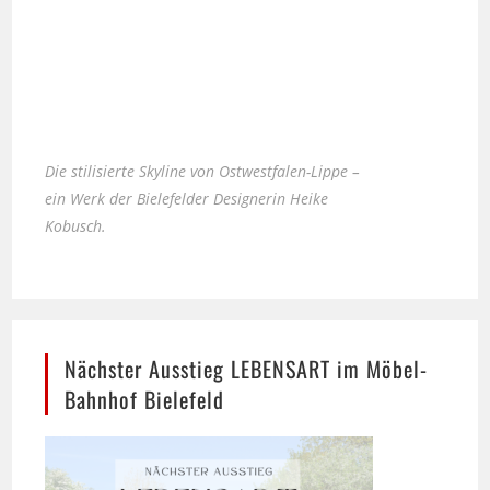
Die stilisierte Skyline von Ostwestfalen-Lippe –
ein Werk der Bielefelder Designerin Heike
Kobusch.
Nächster Ausstieg LEBENSART im Möbel-
Bahnhof Bielefeld