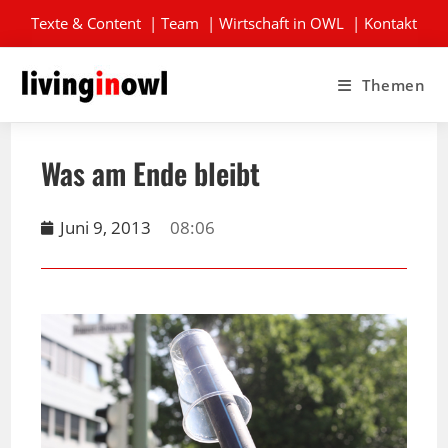
Texte & Content
|
Team
|
Wirtschaft in OWL
|
Kontakt
Themen
Was am Ende bleibt
Juni 9, 2013
08:06