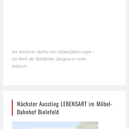
Die stilisierte Skyline von Ostwestfalen-Lippe –
ein Werk der Bielefelder Designerin Heike
Kobusch.
Nächster Ausstieg LEBENSART im Möbel-
Bahnhof Bielefeld