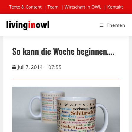
Texte & Content
|
Team
|
Wirtschaft in OWL
|
Kontakt
Themen
So kann die Woche beginnen….
Juli 7, 2014
07:55