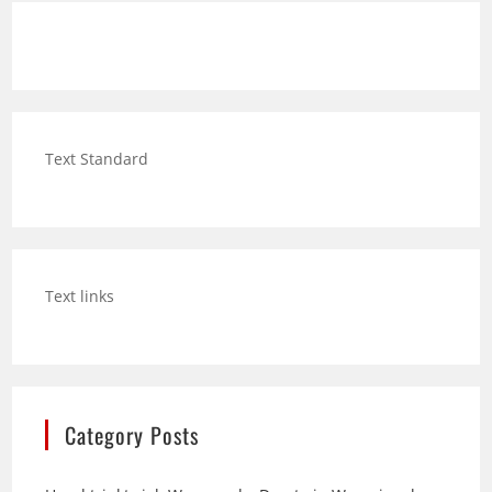
Text Standard
Text links
Category Posts
Hund trinkt viel: Wann mehr Durst ein Warnsignal
sein kann