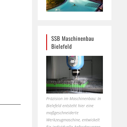
SSB Maschinenbau
Bielefeld
Präzision im Maschinenbau: In
Bielefeld entsteht hier eine
maßgeschneiderte
Werkzeugmaschine, entwickelt
für individuelle Anforderungen