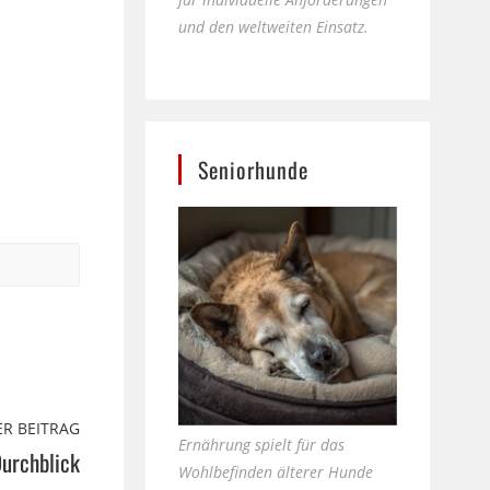
und den weltweiten Einsatz.
Seniorhunde
R BEITRAG
Ernährung spielt für das
Durchblick
Wohlbefinden älterer Hunde