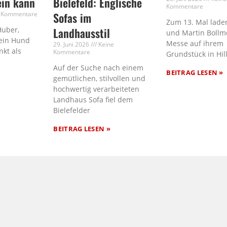
ein kann
Bielefeld: Englische
Kommentare
 Kommentare
Sofas im
Zum 13. Mal laden
Huber,
Landhausstil
und Martin Bollm
ein Hund
Messe auf ihrem
29. Juni 2026
Keine
nkt als
Kommentare
Grundstück in Hil
Auf der Suche nach einem
BEITRAG LESEN »
gemütlichen, stilvollen und
hochwertig verarbeiteten
Landhaus Sofa fiel dem
Bielefelder
BEITRAG LESEN »