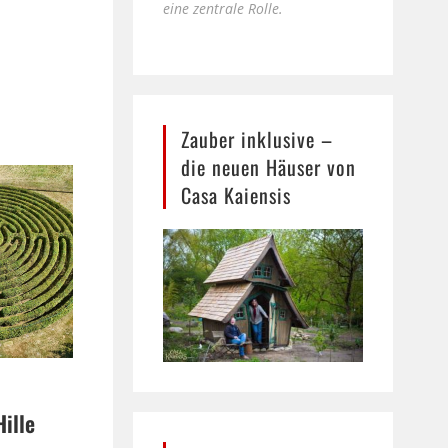
eine zentrale Rolle.
Zauber inklusive –
die neuen Häuser von
Casa Kaiensis
Hille
e