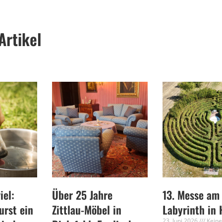
Artikel
iel:
Über 25 Jahre
13. Messe am
rst ein
Zittlau-Möbel in
Labyrinth in 
23. Juni 2026
Kein