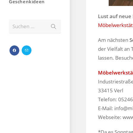
Geschenkideen
Lust auf neue
Möbelwerkstät
Suchen …
Am nächsten
S
der Vielfalt a
lassen. Besuch
Möbelwerkstä
Industriestraß
33415 Verl
Telefon: 0524
E-Mail: info@
Webseite: ww
*Da es Sonntag