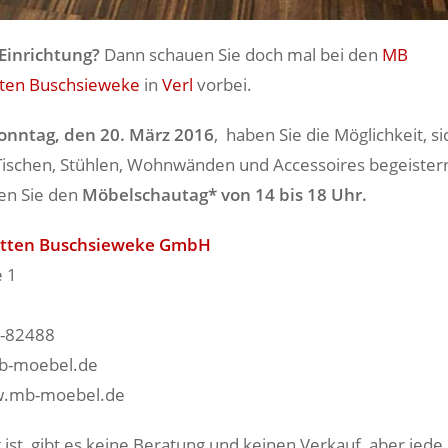
 Einrichtung?
Dann schauen Sie doch mal bei den
MB
ten Buschsieweke
in
Verl
vorbei.
onntag, den 20. März 2016
, haben Sie die Möglichkeit, s
n Tischen, Stühlen, Wohnwänden und Accessoires begeister
en Sie den
Möbelschautag*
von 14 bis 18 Uhr.
tten Buschsieweke GmbH
e 1
6-82488
mb-moebel.de
w.mb-moebel.de
 ist, gibt es keine Beratung und keinen Verkauf, aber jed