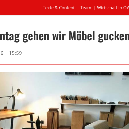
Texte & Content
|
Team
|
Wirtschaft in O
ntag gehen wir Möbel gucke
16
15:59