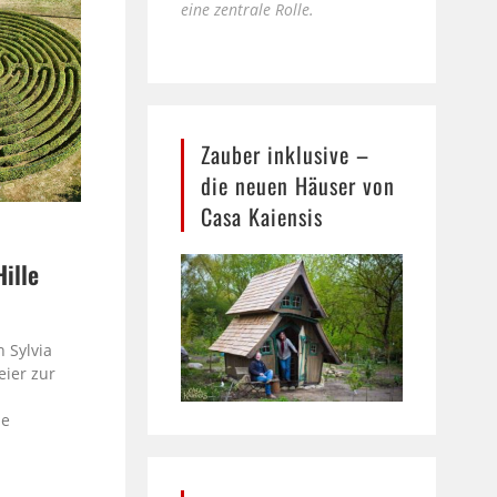
eine zentrale Rolle.
Zauber inklusive –
die neuen Häuser von
Casa Kaiensis
Hille
e
 Sylvia
eier zur
le