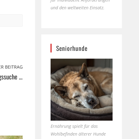
und den weltweiten Einsatz.
Seniorhunde
R BEITRAG
gssuche …
Ernährung spielt für das
Wohlbefinden älterer Hunde