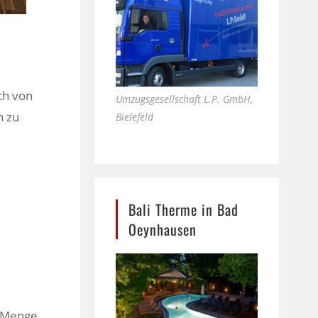
ich von
Umzugsgesellschaft L.P. GmbH,
n zu
Bielefeld
Bali Therme in Bad
Oeynhausen
e Menge