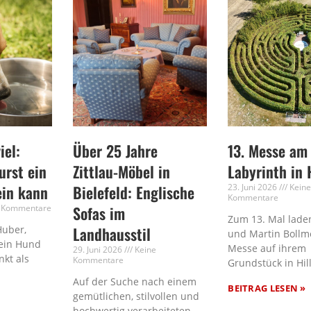
iel:
Über 25 Jahre
13. Messe am
rst ein
Zittlau-Möbel in
Labyrinth in 
ein kann
Bielefeld: Englische
23. Juni 2026
Kein
Kommentare
 Kommentare
Sofas im
Zum 13. Mal laden
Huber,
Landhausstil
und Martin Bollm
ein Hund
Messe auf ihrem
29. Juni 2026
Keine
nkt als
Kommentare
Grundstück in Hil
Auf der Suche nach einem
BEITRAG LESEN »
gemütlichen, stilvollen und
hochwertig verarbeiteten