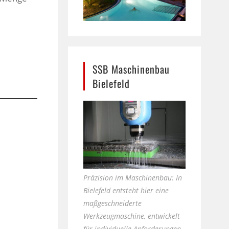
SSB Maschinenbau
Bielefeld
Präzision im Maschinenbau: In
Bielefeld entsteht hier eine
maßgeschneiderte
Werkzeugmaschine, entwickelt
für individuelle Anforderungen