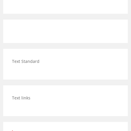
Text Standard
Text links
Category Posts