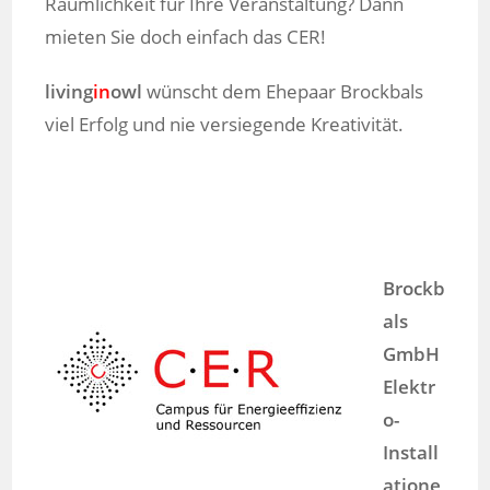
Räumlichkeit für Ihre Veranstaltung? Dann
mieten Sie doch einfach das CER!
living
in
owl
wünscht dem Ehepaar Brockbals
viel Erfolg und nie versiegende Kreativität.
Brockb
als
GmbH
Elektr
o-
Install
atione