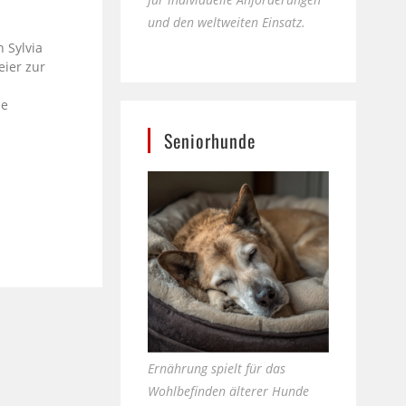
e
und den weltweiten Einsatz.
 Sylvia
eier zur
le
Seniorhunde
Ernährung spielt für das
Wohlbefinden älterer Hunde