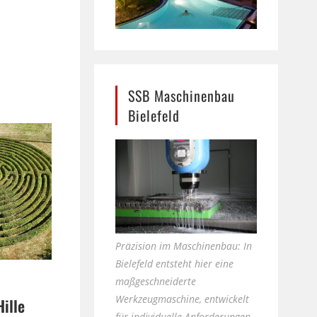
SSB Maschinenbau
Bielefeld
Präzision im Maschinenbau: In
Bielefeld entsteht hier eine
maßgeschneiderte
Werkzeugmaschine, entwickelt
Hille
für individuelle Anforderungen