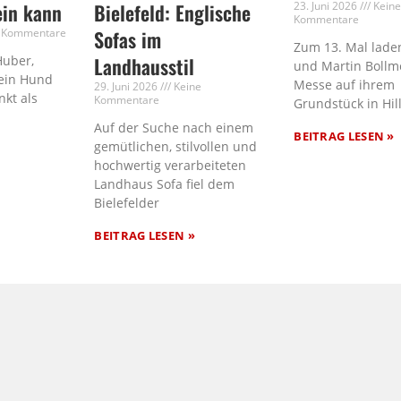
ein kann
Bielefeld: Englische
23. Juni 2026
Kein
Kommentare
 Kommentare
Sofas im
Zum 13. Mal laden
Huber,
Landhausstil
und Martin Bollm
ein Hund
Messe auf ihrem
29. Juni 2026
Keine
nkt als
Kommentare
Grundstück in Hil
Auf der Suche nach einem
BEITRAG LESEN »
gemütlichen, stilvollen und
hochwertig verarbeiteten
Landhaus Sofa fiel dem
Bielefelder
BEITRAG LESEN »