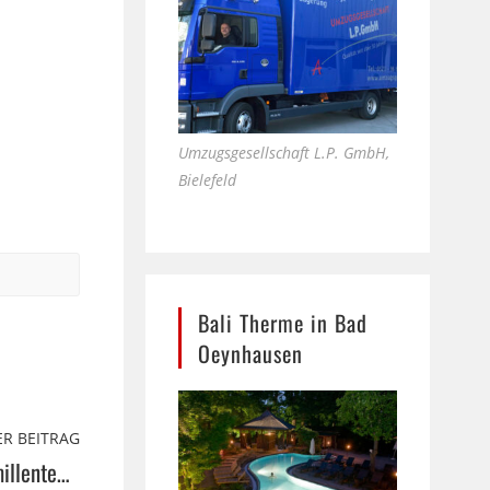
Umzugsgesellschaft L.P. GmbH,
Bielefeld
Bali Therme in Bad
Oeynhausen
R BEITRAG
Der Duft einer heißen Tasse Kamillentee …