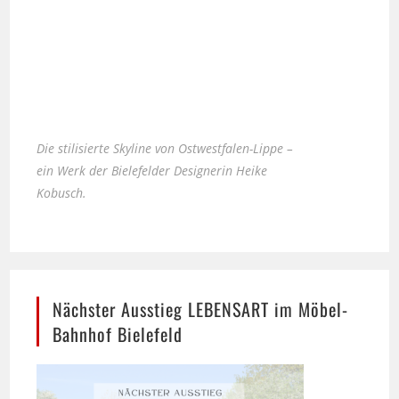
Die stilisierte Skyline von Ostwestfalen-Lippe –
ein Werk der Bielefelder Designerin Heike
Kobusch.
Nächster Ausstieg LEBENSART im Möbel-
Bahnhof Bielefeld