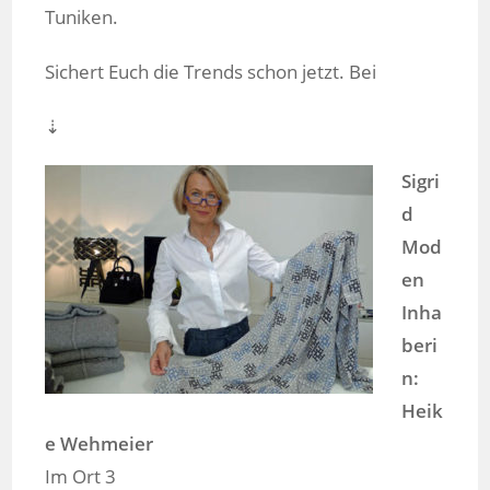
Tuniken.
Sichert Euch die Trends schon jetzt. Bei
⇣
Sigri
d
Mod
en
Inha
beri
n:
Heik
e Wehmeier
Im Ort 3