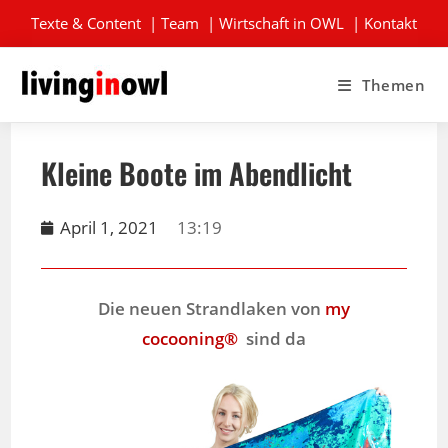
Texte & Content
|
Team
|
Wirtschaft in OWL
|
Kontakt
Themen
Kleine Boote im Abendlicht
April 1, 2021
13:19
Die neuen Strandlaken von
my
cocooning®
sind da