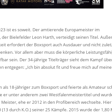
023 ist es soweit. Der amtierende Europameister im
 der Bielefelder Leon Harth, verteidigt seinen Titel. Außer
eit erfordert der Boxsport auch Ausdauer und nicht zulet
Denken. Vor allem aber muss die körperliche Leistungsfähi
fbar sein. Der 34-jährige Titelträger sieht dem Kampf übe
n entgegen: „Ich bin absolut fit und freue mich auf mein
 als 18-jähriger zum Boxsport und feierte als Amateur sc
lte er unter anderem zwei Westfalenmeistertitel und wurd
Meister, ehe er 2012 in den Profibereich wechselte. Hie
0 (13 durch K.O.) seiner 25 Kämpfe. 2015 wurde der 1,80