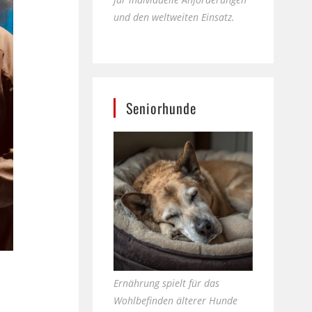
und den weltweiten Einsatz.
Seniorhunde
Ernährung spielt für das
Wohlbefinden älterer Hunde