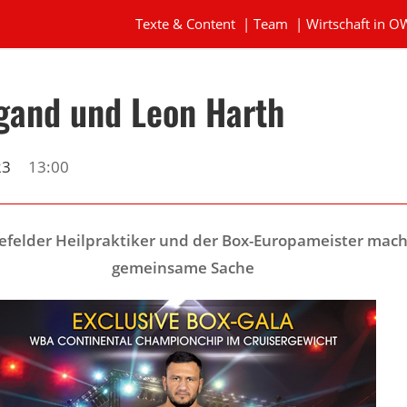
Texte & Content
|
Team
|
Wirtschaft in O
gand und Leon Harth
23
13:00
lefelder Heilpraktiker und der Box-Europameister mac
gemeinsame Sache