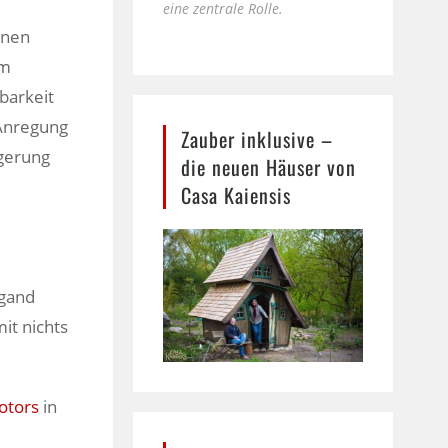
eine zentrale Rolle.
onen
um
barkeit
 Anregung
Zauber inklusive –
igerung
die neuen Häuser von
Casa Kaiensis
igand
it nichts
otors
in