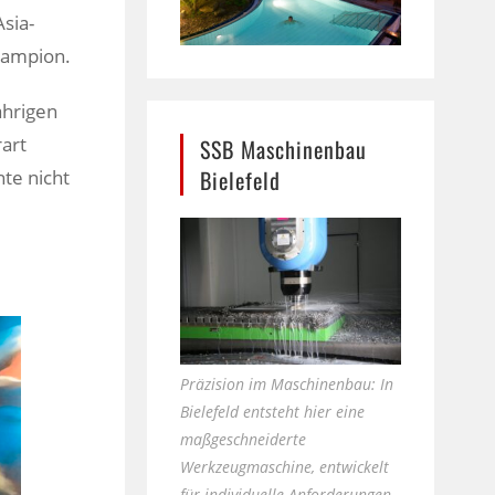
sia-
hampion.
ährigen
rart
SSB Maschinenbau
Bielefeld
te nicht
e
Präzision im Maschinenbau: In
Bielefeld entsteht hier eine
maßgeschneiderte
Werkzeugmaschine, entwickelt
für individuelle Anforderungen