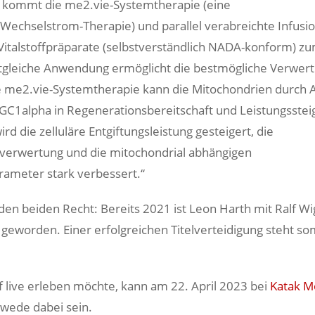
h kommt die me2.vie-Systemtherapie (eine
echselstrom-Therapie) und parallel verabreichte Infusi
Vitalstoffpräparate (selbstverständlich NADA-konform) z
eitgleiche Anwendung ermöglicht die bestmögliche Verwert
ie me2.vie-Systemtherapie kann die Mitochondrien durch
C1alpha in Regenerationsbereitschaft und Leistungsste
ird die zelluläre Entgiftungsleistung gesteigert, die
verwertung und die mitochondrial abhängigen
arameter stark verbessert.“
 den beiden Recht: Bereits 2021 ist Leon Harth mit Ralf W
geworden. Einer erfolgreichen Titelverteidigung steht som
live erleben möchte, kann am 22. April 2023 bei
Katak M
kwede dabei sein.