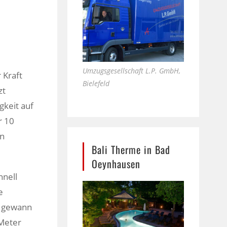
Umzugsgesellschaft L.P. GmbH,
 Kraft
Bielefeld
zt
gkeit auf
r 10
en
Bali Therme in Bad
Oeynhausen
hnell
e
r gewann
 Meter