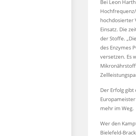
Bei Leon Hart
Hochfrequenz/W
hochdosierter 
Einsatz. Die z
der Stoffe. „D
des Enzymes PG
versetzen. Es w
Mikronährstoff
Zellleistungsp
Der Erfolg gibt
Europameister 
mehr im Weg.
Wer den Kampf 
Bielefeld-Brac