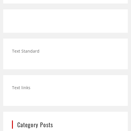
Text Standard
Text links
Category Posts
Hund trinkt viel: Wann mehr Durst ein Warnsignal