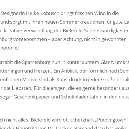
 Designerin Heike Kobusch bringt frischen Wind in die
 und sorgt mit ihren neuen Sommerkreationen für gute L
re kreative Verwandlung der Bielefeld-Sehenswürdigkeiten,
enburg vorgenommen – aber Achtung, nicht in gewohnter
notonie!
strahlt die Sparrenburg nun in kunterbuntem Glanz, umkr
terlingen und Herzen. Ein Anblick, der förmlich nach S
benfrohen Motive sind als Kunstdruck in jeder Größe erhäl
ür die Liebsten. Für diejenigen, die es gerne besonders au
 sogar Geschenkpapier und Schokoladentafeln in den neu
ch nicht alles. Bielefeld wird oft scherzhaft „Puddingtown
 hier der Hauptsitz von Dr. Oetker. Passend dazu hat Heik