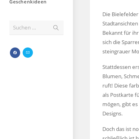
Geschenkideen
Die Bielefelder
Stadtansichten
Suchen …
Bekannt für ih
sich die Sparr
steingrauer Mo
Stattdessen er
Blumen, Schmet
ruft! Diese far
als Postkarte f
mögen, gibt es
Designs.
Doch das ist no
schließlich ist