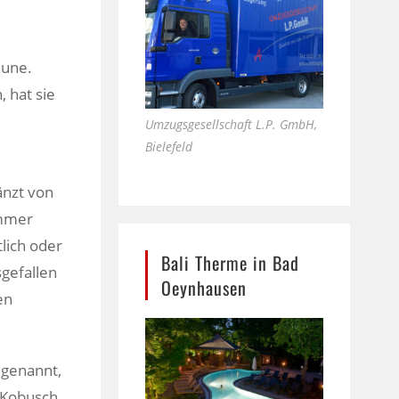
aune.
 hat sie
Umzugsgesellschaft L.P. GmbH,
Bielefeld
änzt von
ommer
tlich oder
Bali Therme in Bad
sgefallen
Oeynhausen
en
“ genannt,
e Kobusch