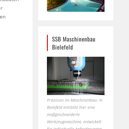
er
len
SSB Maschinenbau
Bielefeld
Präzision im Maschinenbau: In
Bielefeld entsteht hier eine
maßgeschneiderte
Werkzeugmaschine, entwickelt
für individuelle Anforderungen