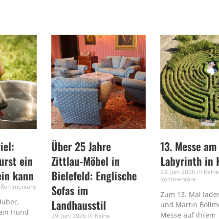
iel:
Über 25 Jahre
13. Messe am
rst ein
Zittlau-Möbel in
Labyrinth in 
ein kann
Bielefeld: Englische
23. Juni 2026
Kein
Kommentare
 Kommentare
Sofas im
Zum 13. Mal laden
Huber,
Landhausstil
und Martin Bollm
ein Hund
Messe auf ihrem
29. Juni 2026
Keine