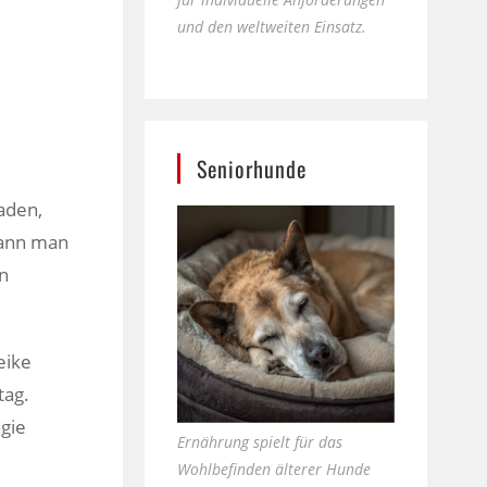
und den weltweiten Einsatz.
Seniorhunde
laden,
kann man
in
eike
tag.
agie
Ernährung spielt für das
Wohlbefinden älterer Hunde