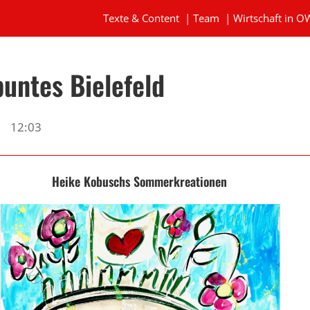
Texte & Content
|
Team
|
Wirtschaft in O
untes Bielefeld
12:03
Heike Kobuschs Sommerkreationen