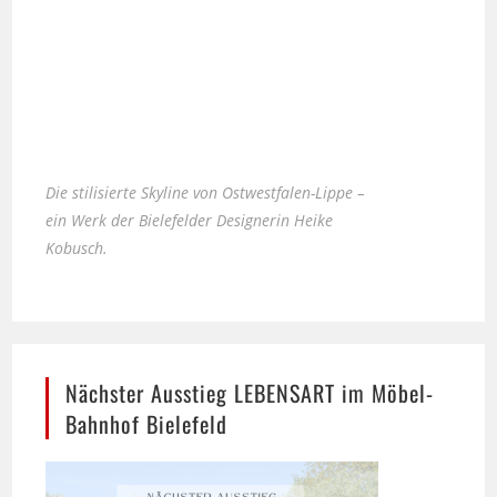
Die stilisierte Skyline von Ostwestfalen-Lippe –
ein Werk der Bielefelder Designerin Heike
Kobusch.
Nächster Ausstieg LEBENSART im Möbel-
Bahnhof Bielefeld