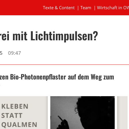
Texte & Content
|
Team
|
Wirtschaft in O
ei mit Lichtimpulsen?
25
09:47
tzen Bio-Photonenpflaster auf dem Weg zum
r