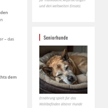
und den weltweiten Einsatz.
 den
en
Seniorhunde
er – das
chts dem
Ernährung spielt für das
Wohlbefinden älterer Hunde