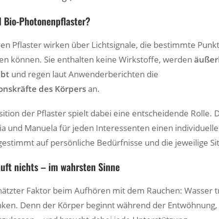
d Bio-Photonenpflaster?
ven Pflaster wirken über Lichtsignale, die bestimmte Pun
ren können. Sie enthalten keine Wirkstoffe, werden
äußerl
ebt
und regen laut Anwenderberichten die
ionskräfte des Körpers
an.
sition der Pflaster spielt dabei eine entscheidende Rolle. 
dia und Manuela für jeden Interessenten einen individuell
gestimmt auf persönliche Bedürfnisse und die jeweilige Si
uft nichts – im wahrsten Sinne
chätzter Faktor beim Aufhören mit dem Rauchen: Wasser t
inken. Denn der Körper beginnt während der Entwöhnung,