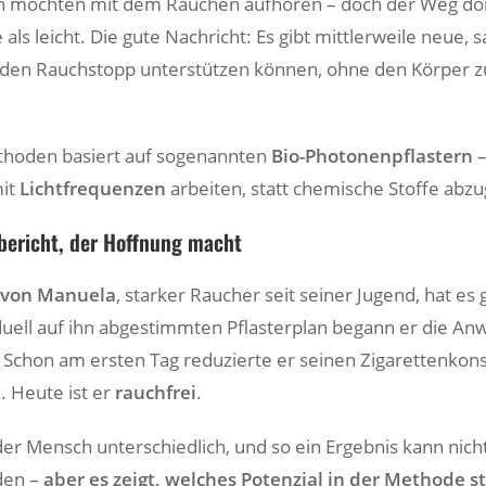
n möchten mit dem Rauchen aufhören – doch der Weg dort
e als leicht. Die gute Nachricht: Es gibt mittlerweile neue, 
den Rauchstopp unterstützen können, ohne den Körper zu
thoden basiert auf sogenannten
Bio-Photonenpflastern
–
mit
Lichtfrequenzen
arbeiten, statt chemische Stoffe abz
bericht, der Hoffnung macht
 von Manuela
, starker Raucher seit seiner Jugend, hat es
duell auf ihn abgestimmten Pflasterplan begann er die A
: Schon am ersten Tag reduzierte er seinen Zigarettenko
k
. Heute ist er
rauchfrei
.
eder Mensch unterschiedlich, und so ein Ergebnis kann nich
den –
aber es zeigt, welches Potenzial in der Methode s