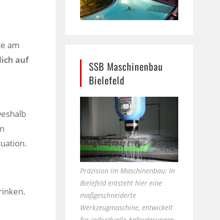
kte am
ich auf
SSB Maschinenbau
Bielefeld
Deshalb
en
tuation.
Präzision im Maschinenbau: In
Bielefeld entsteht hier eine
rinken.
maßgeschneiderte
Werkzeugmaschine, entwickelt
für individuelle Anforderungen