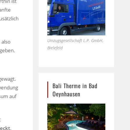
hin ist
sanfte
sätzlich
Umzugsgesellschaft L.P. GmbH,
 also
Bielefeld
ugeben.
 gewagt.
Bali Therme in Bad
nwendung
Oeynhausen
nsum auf
t
teckt
.