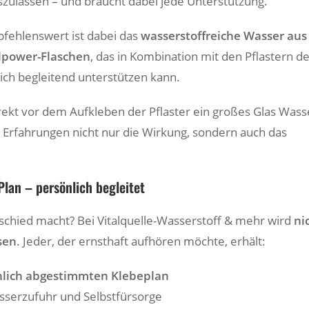
szulassen – und braucht dabei jede Unterstützung.
fehlenswert ist dabei das
wasserstoffreiche Wasser aus
lpower-Flaschen
, das in Kombination mit den Pflastern d
lich begleitend unterstützen kann.
rekt vor dem Aufkleben der Pflaster ein großes Glas Wass
t Erfahrungen nicht nur die Wirkung, sondern auch das
Plan – persönlich begleitet
chied macht? Bei Vitalquelle-Wasserstoff & mehr wird
ni
sen
. Jeder, der ernsthaft aufhören möchte, erhält:
nlich abgestimmten Klebeplan
sserzufuhr und Selbstfürsorge