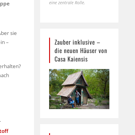
eine zentrale Rolle.
uppe
Aber sie
Zauber inklusive –
in –
die neuen Häuser von
Casa Kaiensis
erhalten?
mach
r
toff