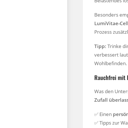
Belastendes lo
Besonders emp
LumiVitae-Cel
Prozess zusätz
Tipp:
Trinke di
verbessert lau
Wohlbefinden.
Rauchfrei mit 
Was den Unters
Zufall überlas
✅ Einen
persö
✅ Tipps zur Wa