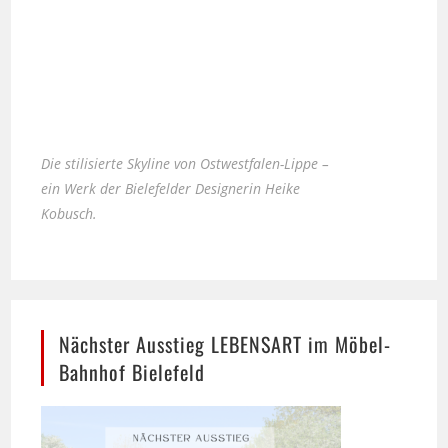
Die stilisierte Skyline von Ostwestfalen-Lippe –
ein Werk der Bielefelder Designerin Heike
Kobusch.
Nächster Ausstieg LEBENSART im Möbel-
Bahnhof Bielefeld