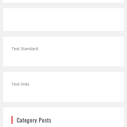
Text Standard
Text links
Category Posts
Hund trinkt viel: Wann mehr Durst ein Warnsignal