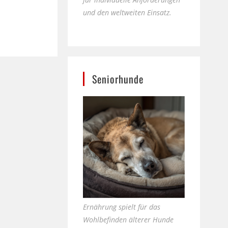
und den weltweiten Einsatz.
Seniorhunde
Ernährung spielt für das
Wohlbefinden älterer Hunde