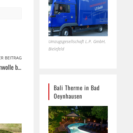
Umzugsgesellschaft L.P. GmbH,
Bielefeld
R BEITRAG
Hochwertigstes Leinen und Baumwolle bei La luna d´oro in Isselhorst
Bali Therme in Bad
Oeynhausen