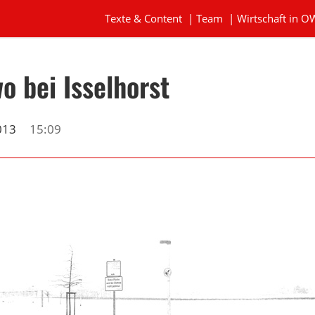
Texte & Content
|
Team
|
Wirtschaft in O
o bei Isselhorst
013
15:09