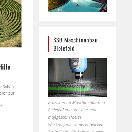
SSB Maschinenbau
Bielefeld
Hille
e
 Sylvia
eier zur
Präzision im Maschinenbau: In
le
Bielefeld entsteht hier eine
maßgeschneiderte
Werkzeugmaschine, entwickelt
für individuelle Anforderungen