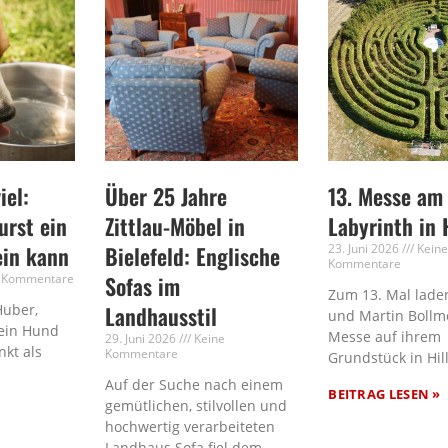
iel:
Über 25 Jahre
13. Messe am
rst ein
Zittlau-Möbel in
Labyrinth in 
ein kann
Bielefeld: Englische
23. Juni 2026
Kein
Kommentare
 Kommentare
Sofas im
Zum 13. Mal laden
Huber,
Landhausstil
und Martin Bollm
ein Hund
Messe auf ihrem
29. Juni 2026
Keine
nkt als
Kommentare
Grundstück in Hil
Auf der Suche nach einem
BEITRAG LESEN »
gemütlichen, stilvollen und
hochwertig verarbeiteten
Landhaus Sofa fiel dem