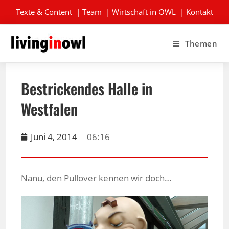
Texte & Content
|
Team
|
Wirtschaft in OWL
|
Kontakt
Themen
Bestrickendes Halle in
Westfalen
Juni 4, 2014
06:16
Nanu, den Pullover kennen wir doch…