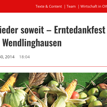
Texte & Content
|
Team
|
Wirtschaft in O
wieder soweit – Erntedankfest
s Wendlinghausen
0, 2014
18:04