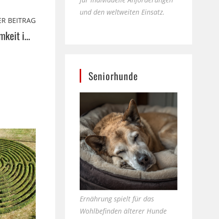
und den weltweiten Einsatz.
R BEITRAG
Stressbewältigung durch Achtsamkeit im StEP
Seniorhunde
Ernährung spielt für das
Wohlbefinden älterer Hunde