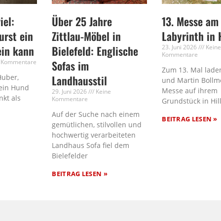
iel:
Über 25 Jahre
13. Messe am
rst ein
Zittlau-Möbel in
Labyrinth in 
ein kann
Bielefeld: Englische
23. Juni 2026
Kein
Kommentare
 Kommentare
Sofas im
Zum 13. Mal laden
Huber,
Landhausstil
und Martin Bollm
ein Hund
Messe auf ihrem
29. Juni 2026
Keine
nkt als
Kommentare
Grundstück in Hil
Auf der Suche nach einem
BEITRAG LESEN »
gemütlichen, stilvollen und
hochwertig verarbeiteten
Landhaus Sofa fiel dem
Bielefelder
BEITRAG LESEN »