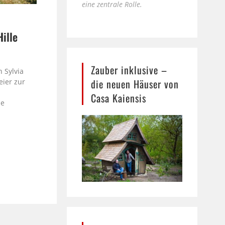
eine zentrale Rolle.
Hille
e
Zauber inklusive –
 Sylvia
die neuen Häuser von
eier zur
Casa Kaiensis
le