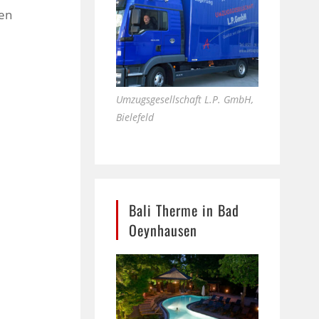
ren
Umzugsgesellschaft L.P. GmbH,
Bielefeld
Bali Therme in Bad
Oeynhausen