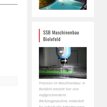
SSB Maschinenbau
Bielefeld
Präzision im Maschinenbau: In
Bielefeld entsteht hier eine
maßgeschneiderte
Werkzeugmaschine, entwickelt
für individuelle Anforderungen