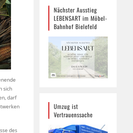
Nächster Ausstieg
LEBENSART im Möbel-
Bahnhof Bielefeld
henende
n sich
en, darf
Umzug ist
nstwerken
Vertrauenssache
.
isse des