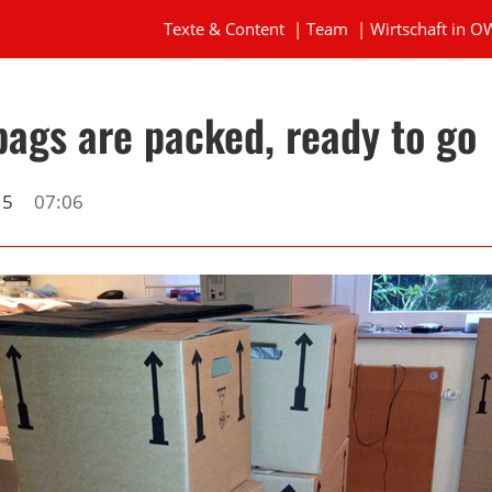
Texte & Content
|
Team
|
Wirtschaft in O
bags are packed, ready to go
15
07:06