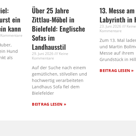
iel:
Über 25 Jahre
13. Messe am
rst ein
Zittlau-Möbel in
Labyrinth in 
ein kann
Bielefeld: Englische
23. Juni 2026
Kein
Kommentare
 Kommentare
Sofas im
Zum 13. Mal laden
Huber,
Landhausstil
und Martin Bollm
ein Hund
Messe auf ihrem
29. Juni 2026
Keine
nkt als
Kommentare
Grundstück in Hil
Auf der Suche nach einem
BEITRAG LESEN »
gemütlichen, stilvollen und
hochwertig verarbeiteten
Landhaus Sofa fiel dem
Bielefelder
BEITRAG LESEN »