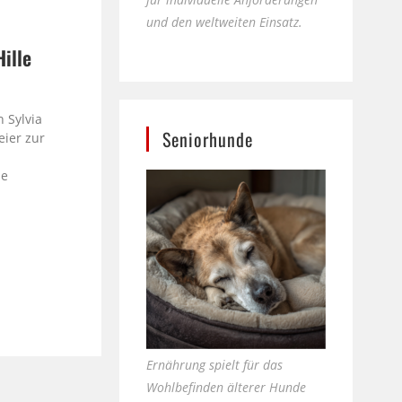
und den weltweiten Einsatz.
Hille
e
 Sylvia
Seniorhunde
eier zur
le
Ernährung spielt für das
Wohlbefinden älterer Hunde