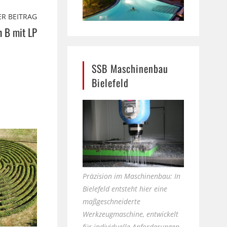
R BEITRAG
h B mit LP
SSB Maschinenbau
Bielefeld
Präzision im Maschinenbau: In
Bielefeld entsteht hier eine
maßgeschneiderte
Werkzeugmaschine, entwickelt
für individuelle Anforderungen