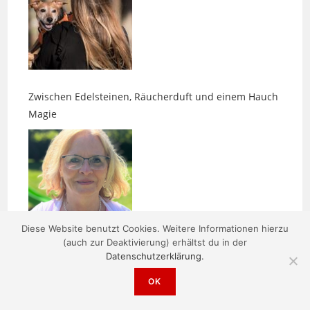
Zwischen Edelsteinen, Räucherduft und einem Hauch
Magie
Daniela Kaps – energetische Belastungen erkennen
Diese Website benutzt Cookies. Weitere Informationen hierzu
(auch zur Deaktivierung) erhältst du in der
und lösen
Datenschutzerklärung.
OK