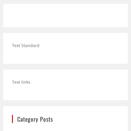
Text Standard
Text links
Category Posts
Hund trinkt viel: Wann mehr Durst ein Warnsignal
sein kann