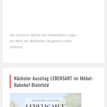
Die stilisierte Skyline von Ostwestfalen-Lippe –
ein Werk der Bielefelder Designerin Heike
Kobusch.
Nächster Ausstieg LEBENSART im Möbel-
Bahnhof Bielefeld