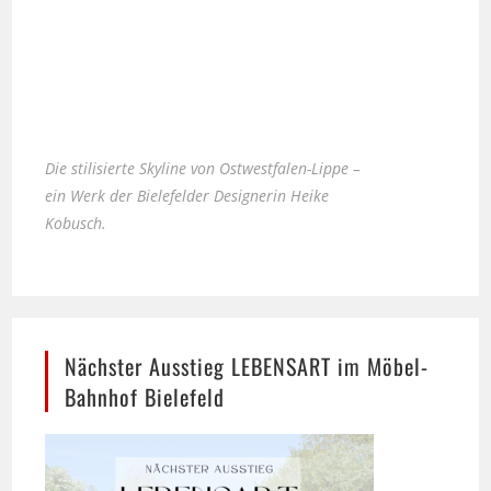
Die stilisierte Skyline von Ostwestfalen-Lippe –
ein Werk der Bielefelder Designerin Heike
Kobusch.
Nächster Ausstieg LEBENSART im Möbel-
Bahnhof Bielefeld