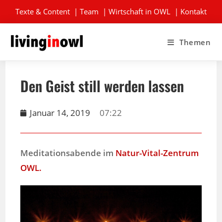
Texte & Content
|
Team
|
Wirtschaft in OWL
|
Kontakt
Themen
Den Geist still werden lassen
Januar 14, 2019
07:22
Meditationsabende im
Natur-Vital-Zentrum
OWL.