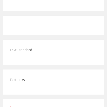
Text Standard
Text links
Category Posts