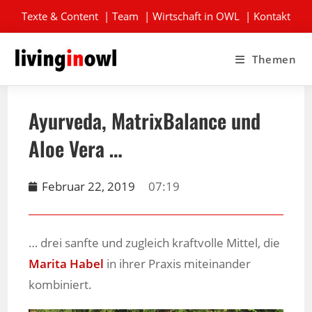
Texte & Content
|
Team
|
Wirtschaft in OWL
|
Kontakt
Themen
Ayurveda, MatrixBalance und
Aloe Vera …
Februar 22, 2019
07:19
… drei sanfte und zugleich kraftvolle Mittel, die
Marita Habel
in ihrer Praxis miteinander
kombiniert.