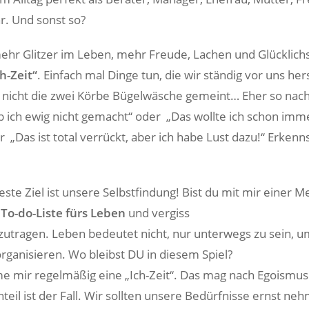
r. Und sonst so?
 mehr Glitzer im Leben, mehr Freude, Lachen und Glücklich
ch-Zeit“
. Einfach mal Dinge tun, die wir ständig vor uns he
 nicht die zwei Körbe Bügelwäsche gemeint… Eher so na
b ich ewig nicht gemacht“ oder „Das wollte ich schon imm
 „Das ist total verrückt, aber ich habe Lust dazu!“ Erkenn
beste Ziel ist unsere Selbstfindung! Bist du mit mir einer 
e
To-do-Liste fürs Leben
und vergiss
zutragen. Leben bedeutet nicht, nur unterwegs zu sein, um
organisieren. Wo bleibst DU in diesem Spiel?
me mir regelmäßig eine „Ich-Zeit“. Das mag nach Egoismus 
teil ist der Fall. Wir sollten unsere Bedürfnisse ernst n