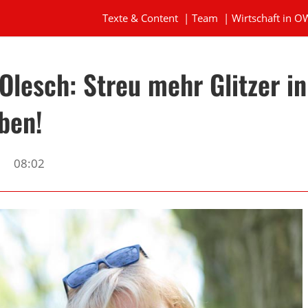
Texte & Content
|
Team
|
Wirtschaft in O
Olesch: Streu mehr Glitzer in
ben!
9
08:02