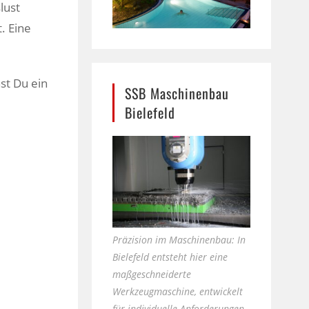
lust
. Eine
st Du ein
SSB Maschinenbau
Bielefeld
Präzision im Maschinenbau: In
Bielefeld entsteht hier eine
maßgeschneiderte
Werkzeugmaschine, entwickelt
für individuelle Anforderungen