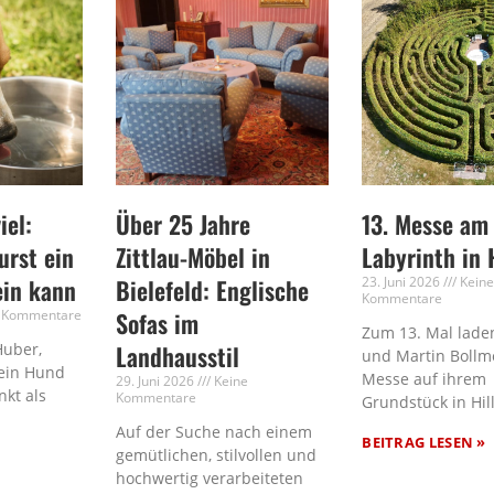
iel:
Über 25 Jahre
13. Messe am
rst ein
Zittlau-Möbel in
Labyrinth in 
ein kann
Bielefeld: Englische
23. Juni 2026
Kein
Kommentare
 Kommentare
Sofas im
Zum 13. Mal laden
Huber,
Landhausstil
und Martin Bollm
ein Hund
Messe auf ihrem
29. Juni 2026
Keine
nkt als
Kommentare
Grundstück in Hil
Auf der Suche nach einem
BEITRAG LESEN »
gemütlichen, stilvollen und
hochwertig verarbeiteten