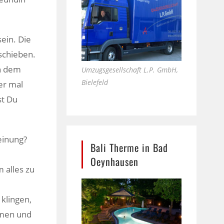
sein. Die
rschieben.
ch dem
Umzugsgesellschaft L.P. GmbH,
Bielefeld
er mal
st Du
Meinung?
Bali Therme in Bad
Oeynhausen
 alles zu
klingen,
ehmen und