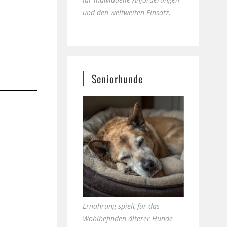
und den weltweiten Einsatz.
Seniorhunde
Ernährung spielt für das
Wohlbefinden älterer Hunde