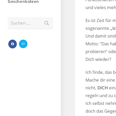
Geschenkideen
und vieles meh
Es ist Zeit für
Suchen …
sogenannte
„I
Und damit sind
Motto: “Das ha
probieren“ oder
Dich wieder?
Ich finde, das 
Mache dir ein
nicht,
DICH
ein
regeln und zu 
Ich selbst neh
doch das Gegen