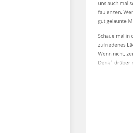
uns auch mal s
faulenzen. Wen
gut gelaunte Mu
Schaue mal in 
zufriedenes Lä
Wenn nicht, zei
Denk´ drüber n
Mobil: 0172 –
Am Königsholz
32547 Bad Oe
E-Mail: mario