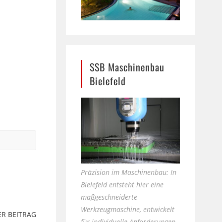
SSB Maschinenbau
Bielefeld
Präzision im Maschinenbau: In
Bielefeld entsteht hier eine
maßgeschneiderte
Werkzeugmaschine, entwickelt
R BEITRAG
für individuelle Anforderungen