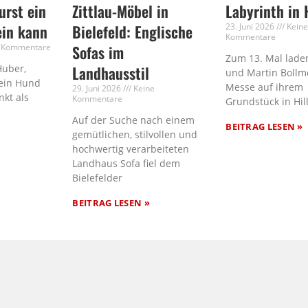
rst ein
Zittlau-Möbel in
Labyrinth in 
ein kann
Bielefeld: Englische
23. Juni 2026
Kein
Kommentare
 Kommentare
Sofas im
Zum 13. Mal laden
Huber,
Landhausstil
und Martin Bollm
ein Hund
Messe auf ihrem
29. Juni 2026
Keine
nkt als
Kommentare
Grundstück in Hil
Auf der Suche nach einem
BEITRAG LESEN »
gemütlichen, stilvollen und
hochwertig verarbeiteten
Landhaus Sofa fiel dem
Bielefelder
BEITRAG LESEN »