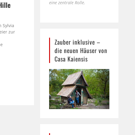
eine zentrale Rolle.
Hille
e
 Sylvia
eier zur
Zauber inklusive –
le
die neuen Häuser von
Casa Kaiensis