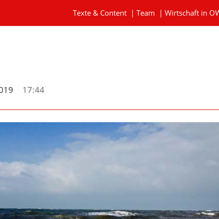
Texte & Content
|
Team
|
Wirtschaft in O
2019
17:44