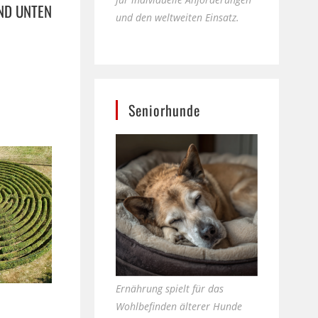
ND UNTEN
und den weltweiten Einsatz.
Seniorhunde
Ernährung spielt für das
Wohlbefinden älterer Hunde