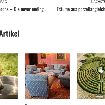
TRAG
NÄCHSTE
Ralf Wigand: Corona – Die never ending Story / Teil 2
Träume aus porzellangleic
Artikel