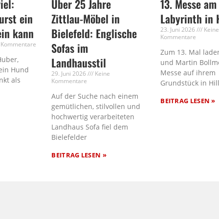
iel:
Über 25 Jahre
13. Messe am
rst ein
Zittlau-Möbel in
Labyrinth in 
ein kann
Bielefeld: Englische
23. Juni 2026
Kein
Kommentare
 Kommentare
Sofas im
Zum 13. Mal laden
Huber,
Landhausstil
und Martin Bollm
ein Hund
Messe auf ihrem
29. Juni 2026
Keine
nkt als
Kommentare
Grundstück in Hil
Auf der Suche nach einem
BEITRAG LESEN »
gemütlichen, stilvollen und
hochwertig verarbeiteten
Landhaus Sofa fiel dem
Bielefelder
BEITRAG LESEN »