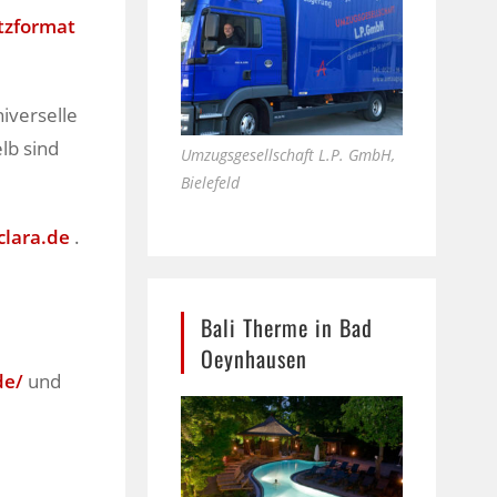
itzformat
niverselle
lb sind
Umzugsgesellschaft L.P. GmbH,
Bielefeld
lara.de
.
Bali Therme in Bad
Oeynhausen
de/
und