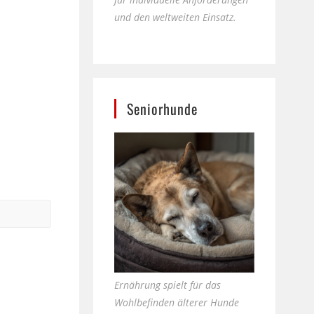
und den weltweiten Einsatz.
Seniorhunde
Ernährung spielt für das
Wohlbefinden älterer Hunde