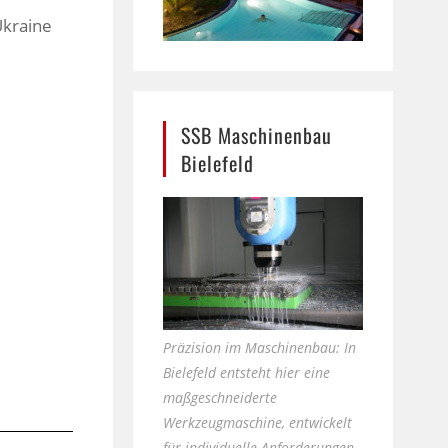
Ukraine
SSB Maschinenbau
Bielefeld
Präzision im Maschinenbau: In
Bielefeld entsteht hier eine
maßgeschneiderte
Werkzeugmaschine, entwickelt
für individuelle Anforderungen