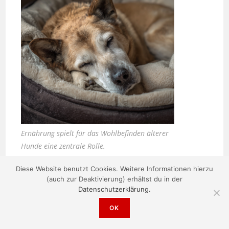
Ernährung spielt für das Wohlbefinden älterer
Hunde eine zentrale Rolle.
Diese Website benutzt Cookies. Weitere Informationen hierzu
(auch zur Deaktivierung) erhältst du in der
Zauber inklusive – die neuen Häuser von
Datenschutzerklärung.
Casa Kaiensis
OK