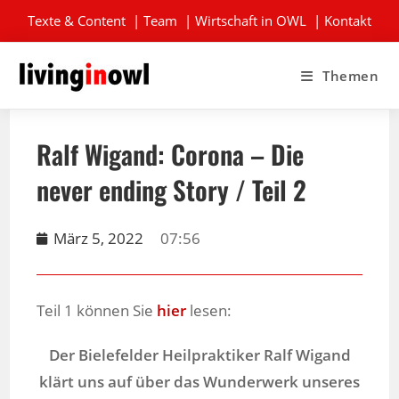
Texte & Content
|
Team
|
Wirtschaft in OWL
|
Kontakt
Themen
Ralf Wigand: Corona – Die
never ending Story / Teil 2
März 5, 2022
07:56
Teil 1 können Sie
hier
lesen:
Der Bielefelder Heilpraktiker Ralf Wigand
klärt uns auf über das Wunderwerk unseres