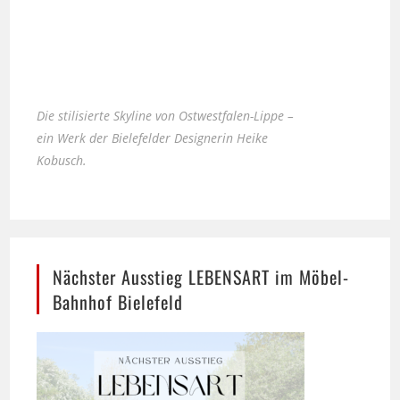
Die stilisierte Skyline von Ostwestfalen-Lippe –
ein Werk der Bielefelder Designerin Heike
Kobusch.
Nächster Ausstieg LEBENSART im Möbel-
Bahnhof Bielefeld