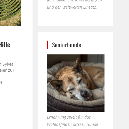
und den weltweiten Einsatz.
Hille
Seniorhunde
e
 Sylvia
eier zur
le
Ernährung spielt für das
Wohlbefinden älterer Hunde