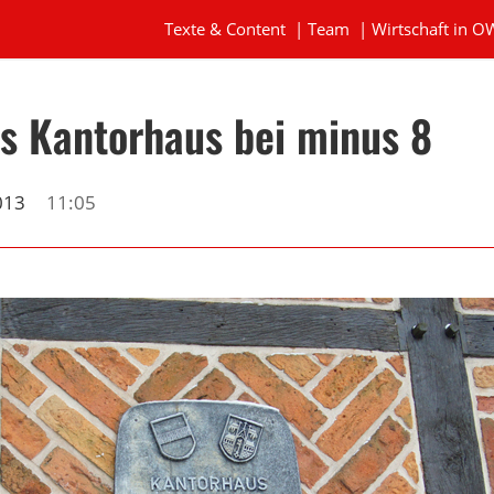
Texte & Content
|
Team
|
Wirtschaft in O
s Kantorhaus bei minus 8
013
11:05