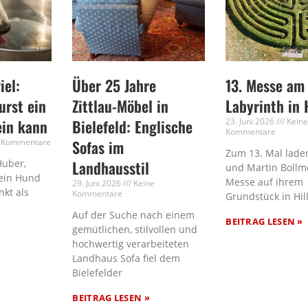
iel:
Über 25 Jahre
13. Messe am
rst ein
Zittlau-Möbel in
Labyrinth in 
ein kann
Bielefeld: Englische
23. Juni 2026
Kein
Kommentare
 Kommentare
Sofas im
Zum 13. Mal laden
Huber,
Landhausstil
und Martin Bollm
ein Hund
Messe auf ihrem
29. Juni 2026
Keine
nkt als
Kommentare
Grundstück in Hil
Auf der Suche nach einem
BEITRAG LESEN »
gemütlichen, stilvollen und
hochwertig verarbeiteten
Landhaus Sofa fiel dem
Bielefelder
BEITRAG LESEN »