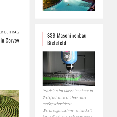
R BEITRAG
SSB Maschinenbau
 in Corvey
Bielefeld
Präzision im Maschinenbau: In
Bielefeld entsteht hier eine
maßgeschneiderte
Werkzeugmaschine, entwickelt
für individuelle Anforderungen