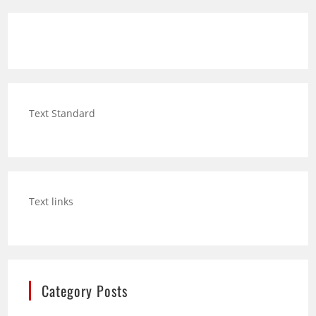
Text Standard
Text links
Category Posts
Hund trinkt viel: Wann mehr Durst ein Warnsignal
sein kann