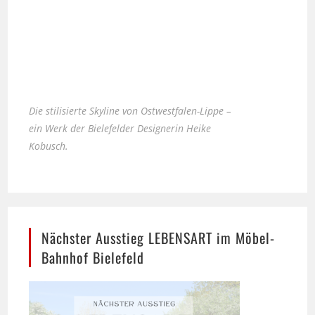
Die stilisierte Skyline von Ostwestfalen-Lippe –
ein Werk der Bielefelder Designerin Heike
Kobusch.
Nächster Ausstieg LEBENSART im Möbel-
Bahnhof Bielefeld