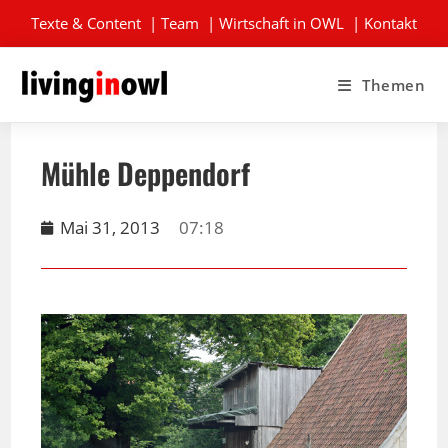
Texte & Content
|
Team
|
Wirtschaft in OWL
|
Kontakt
Themen
Mühle Deppendorf
Mai 31, 2013
07:18