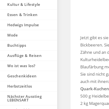
Kultur & Lifestyle
Essen & Trinken
Hedwigs Impulse
Mode
Jetzt gibt es s
Bickbeeren. Si
Buchtipps
Zähne und an 
Ausflüge & Reisen
Kulturheidelbe
Wo ist was los?
Blaufärbung meh
Sie sind nicht 
Geschenkideen
auch mit ihnen
Herbstzeitlos
Quark-Kuchen
500 g Heidelb
Nächster Ausstieg
LEBENSART
2 kg Magerqua