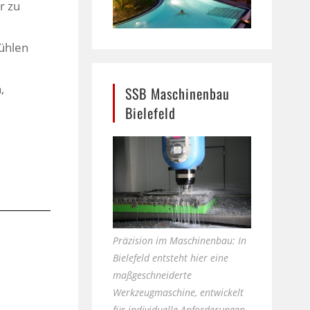
r zu
ühlen
,
SSB Maschinenbau
Bielefeld
Präzision im Maschinenbau: In
Bielefeld entsteht hier eine
maßgeschneiderte
Werkzeugmaschine, entwickelt
für individuelle Anforderungen