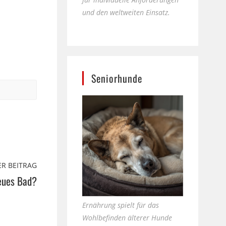
und den weltweiten Einsatz.
Seniorhunde
R BEITRAG
neues Bad?
Ernährung spielt für das
Wohlbefinden älterer Hunde