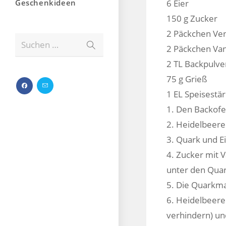
Geschenkideen
6 Eier
150 g Zucker
2 Päckchen Ven
Suchen …
2 Päckchen Van
2 TL Backpulve
75 g Grieß
1 EL Speisestä
1. Den Backofe
2. Heidelbeere
3. Quark und E
4. Zucker mit 
unter den Quar
5. Die Quarkma
6. Heidelbeere
verhindern) un