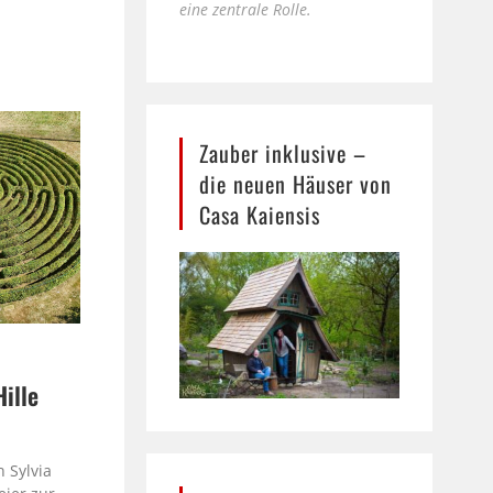
eine zentrale Rolle.
Zauber inklusive –
die neuen Häuser von
Casa Kaiensis
Hille
e
 Sylvia