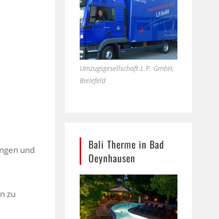
Umzugsgesellschaft L.P. GmbH,
Bielefeld
Bali Therme in Bad
engen und
Oeynhausen
en zu