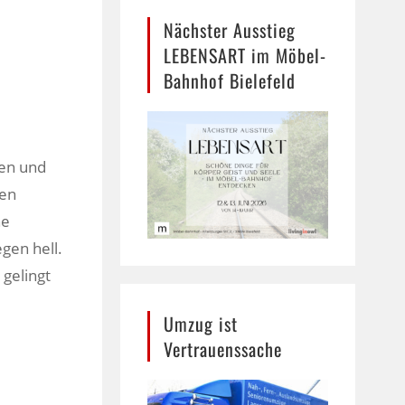
Nächster Ausstieg
LEBENSART im Möbel-
Bahnhof Bielefeld
pen und
den
ne
egen hell.
 gelingt
Umzug ist
Vertrauenssache