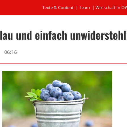
Texte & Content
|
Team
|
Wirtschaft in O
blau und einfach unwiderstehl
06:16