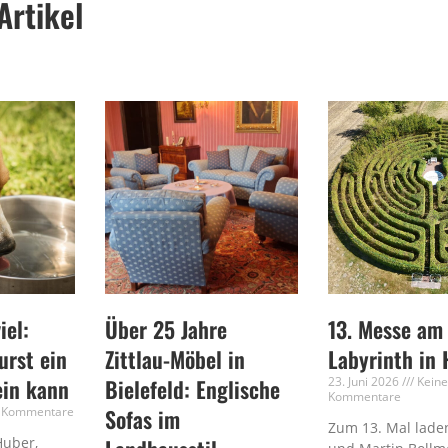
Artikel
iel:
Über 25 Jahre
13. Messe am
rst ein
Zittlau-Möbel in
Labyrinth in 
ein kann
Bielefeld: Englische
23. Juni 2026
Kein
Kommentare
 Kommentare
Sofas im
Zum 13. Mal laden
Huber,