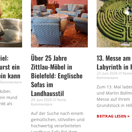
iel:
Über 25 Jahre
13. Messe am
rst ein
Zittlau-Möbel in
Labyrinth in 
ein kann
Bielefeld: Englische
23. Juni 2026
Kein
Kommentare
 Kommentare
Sofas im
Zum 13. Mal laden
Huber,
Landhausstil
und Martin Bollm
ein Hund
Messe auf ihrem
29. Juni 2026
Keine
nkt als
Kommentare
Grundstück in Hil
Auf der Suche nach einem
BEITRAG LESEN »
gemütlichen, stilvollen und
hochwertig verarbeiteten
Landhaus Sofa fiel dem