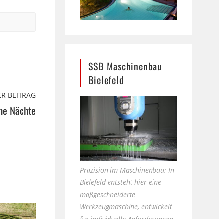
SSB Maschinenbau
Bielefeld
R BEITRAG
he Nächte
Präzision im Maschinenbau: In
Bielefeld entsteht hier eine
maßgeschneiderte
Werkzeugmaschine, entwickelt
für individuelle Anforderungen