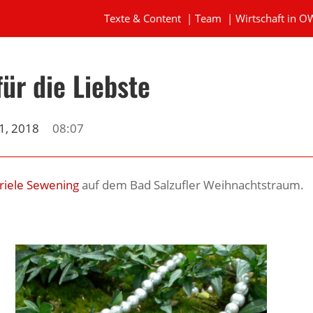
Texte & Content
|
Team
|
Wirtschaft in O
für die Liebste
1, 2018
08:07
riele Sewening
auf dem Bad Salzufler Weihnachtstraum.