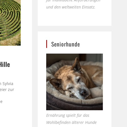
und den weltweiten Einsatz.
Seniorhunde
Hille
e
 Sylvia
eier zur
le
Ernährung spielt für das
Wohlbefinden älterer Hunde