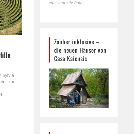
eine zentrale Rolle.
Zauber inklusive –
die neuen Häuser von
Hille
Casa Kaiensis
e
 Sylvia
eier zur
le