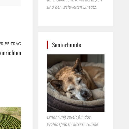
und den weltweiten Einsatz.
Seniorhunde
R BEITRAG
einrichten
Ernährung spielt für das
Wohlbefinden älterer Hunde