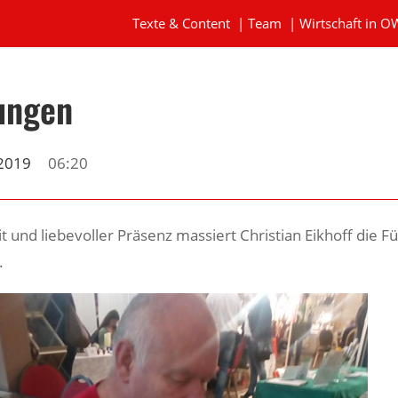
Texte & Content
|
Team
|
Wirtschaft in O
ungen
 2019
06:20
 und liebevoller Präsenz massiert Christian Eikhoff die F
.