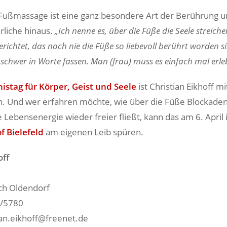
e Fußmassage ist eine ganz besondere Art der Berührung u
rliche hinaus.
„Ich nenne es, über die Füße die Seele streiche
erichtet, das noch nie die Füße so liebevoll berührt worden s
 schwer in Worte fassen. Man (frau) muss es einfach mal erle
nistag für Körper, Geist und Seele
ist Christian Eikhoff m
n. Und wer erfahren möchte, wie über die Füße Blockaden
 Lebensenergie wieder freier fließt, kann das am 6. April
 Bielefeld
am eigenen Leib spüren.
off
ch Oldendorf
2/5780
tian.eikhoff@freenet.de