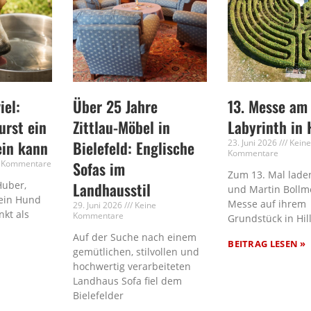
iel:
Über 25 Jahre
13. Messe am
rst ein
Zittlau-Möbel in
Labyrinth in 
ein kann
Bielefeld: Englische
23. Juni 2026
Kein
Kommentare
 Kommentare
Sofas im
Zum 13. Mal laden
Huber,
Landhausstil
und Martin Bollm
ein Hund
Messe auf ihrem
29. Juni 2026
Keine
nkt als
Kommentare
Grundstück in Hil
Auf der Suche nach einem
BEITRAG LESEN »
gemütlichen, stilvollen und
hochwertig verarbeiteten
Landhaus Sofa fiel dem
Bielefelder