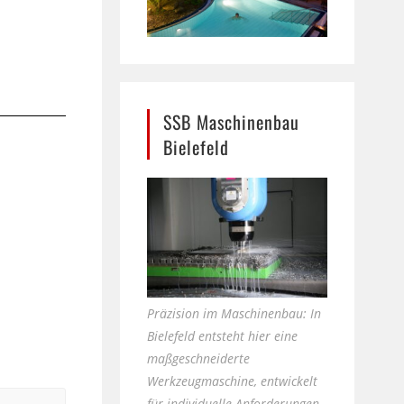
SSB Maschinenbau
Bielefeld
Präzision im Maschinenbau: In
Bielefeld entsteht hier eine
maßgeschneiderte
Werkzeugmaschine, entwickelt
für individuelle Anforderungen