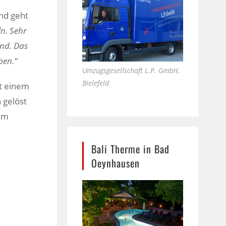
nd geht
ln. Sehr
ind. Das
ben.“
Umzugsgesellschaft L.P. GmbH,
Bielefeld
it einem
 gelöst
 im
Bali Therme in Bad
Oeynhausen