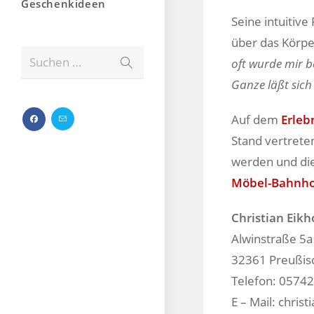
Geschenkideen
Seine intuitiv
über das Körpe
Suchen …
oft wurde mir b
Ganze läßt sich
Auf dem
Erleb
Stand vertrete
werden und die
Möbel-Bahnhof
Christian Eikh
Alwinstraße 5a
32361 Preußis
Telefon: 0574
E – Mail: chris