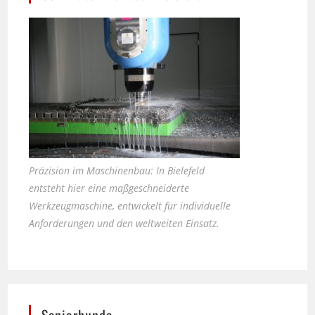
Präzision im Maschinenbau: In Bielefeld
entsteht hier eine maßgeschneiderte
Werkzeugmaschine, entwickelt für individuelle
Anforderungen und den weltweiten Einsatz.
Seniorhunde