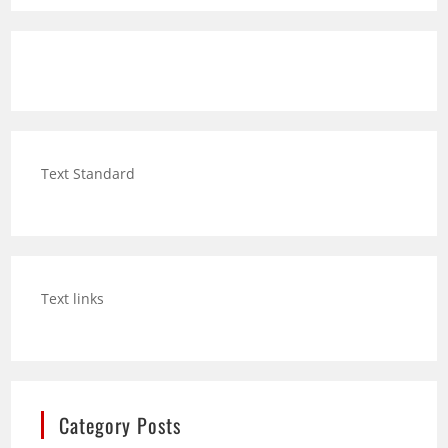
Text Standard
Text links
Category Posts
Hund trinkt viel: Wann mehr Durst ein Warnsignal