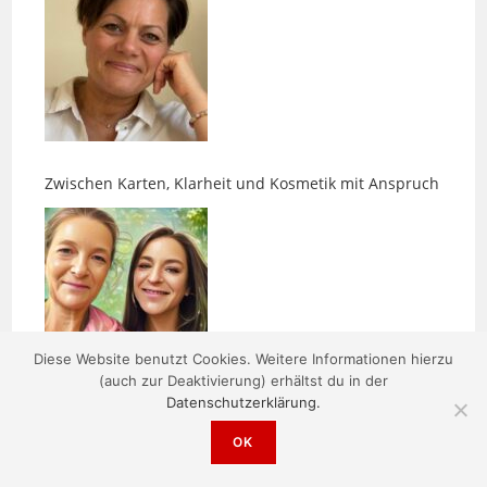
Zwischen Karten, Klarheit und Kosmetik mit Anspruch
Diese Website benutzt Cookies. Weitere Informationen hierzu
Orgonit, Kraftkarten und gute Energie
(auch zur Deaktivierung) erhältst du in der
Datenschutzerklärung.
OK