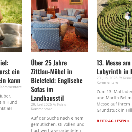
iel:
Über 25 Jahre
13. Messe am
rst ein
Zittlau-Möbel in
Labyrinth in 
ein kann
Bielefeld: Englische
23. Juni 2026
Kein
Kommentare
 Kommentare
Sofas im
Zum 13. Mal laden
Huber,
Landhausstil
und Martin Bollm
ein Hund
Messe auf ihrem
29. Juni 2026
Keine
nkt als
Kommentare
Grundstück in Hil
Auf der Suche nach einem
BEITRAG LESEN »
gemütlichen, stilvollen und
hochwertig verarbeiteten