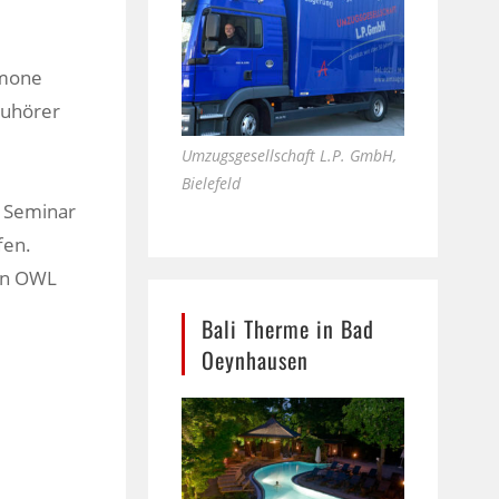
imone
Zuhörer
Umzugsgesellschaft L.P. GmbH,
Bielefeld
n Seminar
fen.
 in OWL
Bali Therme in Bad
Oeynhausen