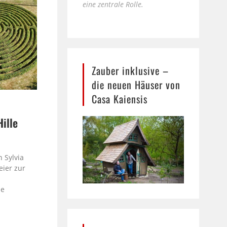
eine zentrale Rolle.
Zauber inklusive –
die neuen Häuser von
Casa Kaiensis
Hille
e
 Sylvia
eier zur
le