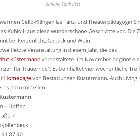
Simone Tank liest
warmen Cello-Klängen las Tanz- und Theaterpädagogin S
es-Kuhlo-Haus diese wunderschöne Geschichte vor. Die 
nnt bei Kerzenlicht, Gebäck und Wein.
zweitletzte Veranstaltung in diesem Jahr, die das
titut Küstermann
veranstaltete. Im November beginnt ei
nzen für Trauernde“. Es beinhaltet vier wöchentliche Tref
er
Homepage
von Bestattungen Küstermann. Auch Living
res dazu mitteilen.
 Küstermann
n – Hoffen
traße 7
d-Jöllenbeck
-91 87 40