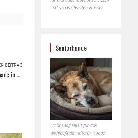
und den weltweiten Einsatz.
Seniorhunde
R BEITRAG
Individuelle Möbel und Küchen made in Minden
Ernährung spielt für das
Wohlbefinden älterer Hunde