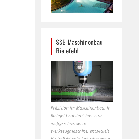
SSB Maschinenbau
Bielefeld
Präzision im Maschinenbau: In
Bielefeld entsteht hier eine
maßgeschneiderte
Werkzeugmaschine, entwickelt
für individuelle Anforderungen