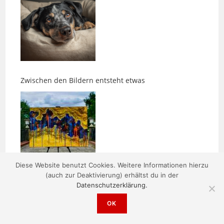
Zwischen den Bildern entsteht etwas
Morgens um fünf ist die Welt noch in Ordnung
Diese Website benutzt Cookies. Weitere Informationen hierzu
(auch zur Deaktivierung) erhältst du in der
Datenschutzerklärung.
OK