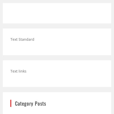
Text Standard
Text links
Category Posts
Hund trinkt viel: Wann mehr Durst ein Warnsignal
sein kann